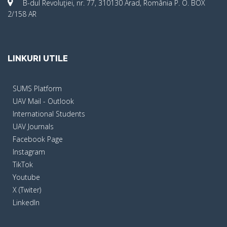
B-dul Revoluţiei, nr. 77, 310130 Arad, România P. O. BOX
2/158 AR
LINKURI UTILE
SUMS Platform
UAV Mail - Outlook
International Students
UAV Journals
Facebook Page
Instagram
TikTok
Youtube
X (Twiter)
LinkedIn