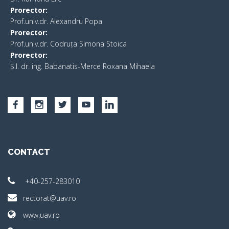
Prorector:
Prof.univ.dr. Alexandru Popa
Prorector:
Prof.univ.dr. Codruța Simona Stoica
Prorector:
Ș.I. dr. ing. Babanatis-Merce Roxana Mihaela
CONTACT
+40-257-283010
rectorat@uav.ro
www.uav.ro