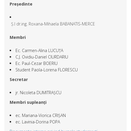
Președinte
Ș.l dr.ing. Roxana-Mihaela BABANATIS-MERCE
Membri
Ec. Carmen-Alina LUCUȚA
C.J. Ovidiu-Daniel CIURDARIU
Ec. Paul-Cezar BOERIU
Student Paola-Lorena FLORESCU
Secretar
jr. Nicoleta DUMITRAȘCU
Membri supleanți
ec. Mariana-Viorica CRIȘAN
ec. Lavinia-Dorina POPA