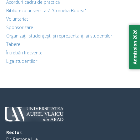
Acorduri cadru de practică
Biblioteca universitară "Cornelia Bodea"
Voluntariat
Sponsorizare
Admission 2026
Organizaţii studenţeşti și reprezentanți ai studenților
Tabere
Întrebări frecvente
Liga studenților
Rector:
​Dr. Ramona Lile